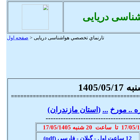
ناسی دریایی
تارنماي تخصصي هواشناسی دریایی <
صفحه اول
ب
ه 1405
/05/17
=========================================
ه
.. م
ور
خ
...
(
استان
مازندران
)
-------------------------------------
1
/05/
ت
ا ساعت 20
شنب
ه
17
1405
/05/
12 ساعت اول
-
گیلا
ن
-
فارسی
(
pdf
)